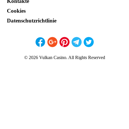
Kontakte
Cookies
Datenschutzrichtlinie
© 2026 Vulkan Casino. All Rights Reserved