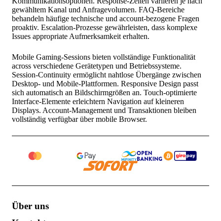
Kommunikationsoptionen. Response-Zeiten variieren je nach
gewähltem Kanal und Anfragevolumen. FAQ-Bereiche
behandeln häufige technische und account-bezogene Fragen
proaktiv. Escalation-Prozesse gewährleisten, dass komplexe
Issues appropriate Aufmerksamkeit erhalten.
Mobile Gaming-Sessions bieten vollständige Funktionalität
across verschiedene Gerätetypen und Betriebssysteme.
Session-Continuity ermöglicht nahtlose Übergänge zwischen
Desktop- und Mobile-Plattformen. Responsive Design passt
sich automatisch an Bildschirmgrößen an. Touch-optimierte
Interface-Elemente erleichtern Navigation auf kleineren
Displays. Account-Management und Transaktionen bleiben
vollständig verfügbar über mobile Browser.
Über uns